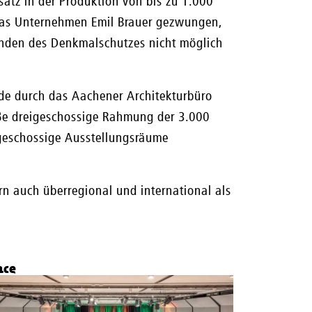
satz in der Produktion von bis zu 1.000
das Unternehmen Emil Brauer gezwungen,
ründen des Denkmalschutzes nicht möglich
ude durch das Aachener Architekturbüro
aße dreigeschossige Rahmung der 3.000
geschossige Ausstellungsräume
rn auch überregional und international als
ace