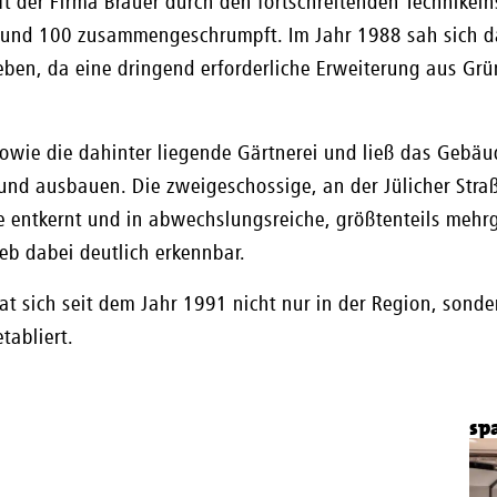
t der Firma Brauer durch den fortschreitenden Technikein
 rund 100 zusammengeschrumpft. Im Jahr 1988 sah sich 
eben, da eine dringend erforderliche Erweiterung aus G
sowie die dahinter liegende Gärtnerei und ließ das Gebä
 und ausbauen. Die zweigeschossige, an der Jülicher Str
 entkernt und in abwechslungsreiche, größtenteils mehr
eb dabei deutlich erkennbar.
t sich seit dem Jahr 1991 nicht nur in der Region, sonde
tabliert.
sp