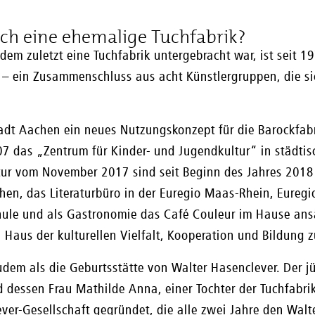
ch eine ehemalige Tuchfabrik?
em zuletzt eine Tuchfabrik untergebracht war, ist seit 1
“ – ein Zusammenschluss aus acht Künstlergruppen, die si
tadt Aachen ein neues Nutzungskonzept für die Barockfab
07 das „Zentrum für Kinder- und Jugendkultur“ in städtis
ltur vom November 2017 sind seit Beginn des Jahres 201
en, das Literaturbüro in der Euregio Maas-Rhein, Eureg
ule und als Gastronomie das Café Couleur im Hause ans
 Haus der kulturellen Vielfalt, Kooperation und Bildung z
udem als die Geburtsstätte von Walter Hasenclever. Der j
 dessen Frau Mathilde Anna, einer Tochter der Tuchfabrik
r-Gesellschaft gegründet, die alle zwei Jahre den Walter