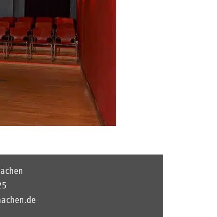
Aachen
25
aachen.de